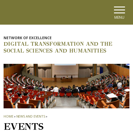
Skip to main navigation
Skip to main content
Skip to page footer
MENU
NETWORK OF EXCELLENCE
DIGITAL TRANSFORMATION AND THE
SOCIAL SCIENCES AND HUMANITIES
HOME
»
NEWS AND EVENTS
»
EVENTS