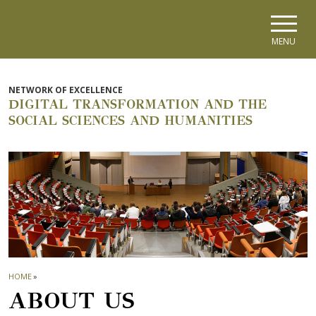
Skip to main navigation
Skip to main content
Skip to page footer
MENU
NETWORK OF EXCELLENCE
DIGITAL TRANSFORMATION AND THE
SOCIAL SCIENCES AND HUMANITIES
HOME
»
ABOUT US