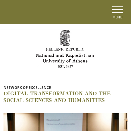
Skip to main navigation
Skip to main content
Skip to page footer
MENU
NETWORK OF EXCELLENCE
DIGITAL TRANSFORMATION AND THE
SOCIAL SCIENCES AND HUMANITIES