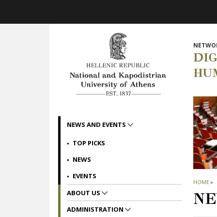
Skip to main navigation
Skip to main content
Skip to page footer
NETWOR
DI
HU
NEWS AND EVENTS
TOP PICKS
NEWS
EVENTS
HOME
»
ABOUT US
NE
ADMINISTRATION