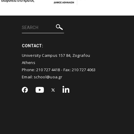
CONTACT:
University Campus 157 84, Zografou
Athens
Phone:
210 727 4418
- Fax:
210 727 4063
Email:
school@uoa.gr