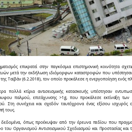
ματισμός επικρατεί στην παγκόσμια επιστημονική κοινότητα σχετι
ευών μετά την εκδήλωση ιδιόμορφων καταστροφών που υπέστησαν 
 της Ταϊβάν (6.2.2018), τον οποίο προκάλεσε η ενεργοποίηση ενός 
τερα πολλά κτίρια αντισεισμικής κατασκευής υπέστησαν εντυπω
ρυφου παλμού, επιτάχυνσης >1g, που προκάλεσε εκτίναξη των 
ού. Στη συνέχεια και σχεδόν ταυτόχρονα ένας εξίσου ισχυρός ο
πή τους.
 δεδομένα, όπως προέκυψαν από την έρευνα πεδίου που πραγμα
ο του Οργανισμού Αντισεισμικού Σχεδιασμού και Προστασίας και