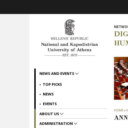
Skip to main navigation
Skip to main content
Skip to page footer
NETWOR
DI
HU
NEWS AND EVENTS
TOP PICKS
NEWS
EVENTS
HOME
»
ABOUT US
ANN
ADMINISTRATION