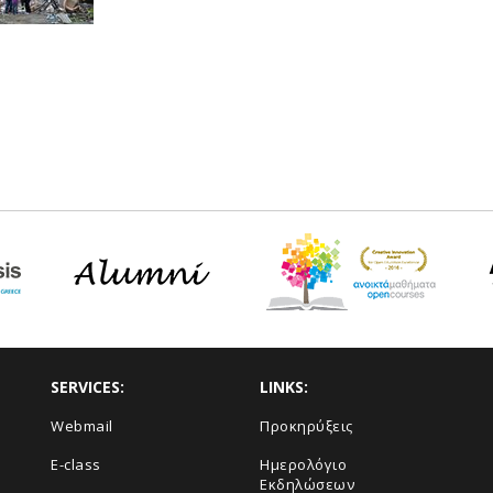
SERVICES:
LINKS:
Webmail
Προκηρύξεις
E-class
Ημερολόγιο
Εκδηλώσεων