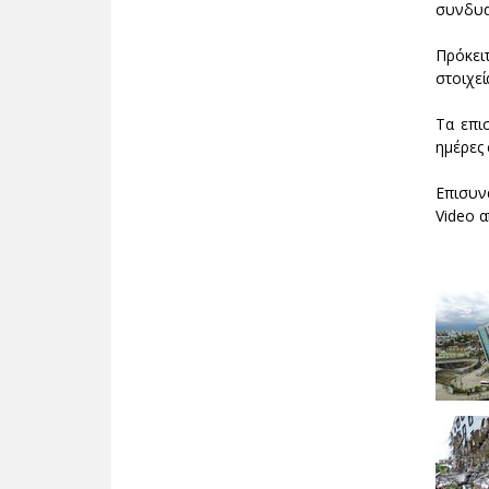
συνδυα
Πρόκει
στοιχε
Τα επι
ημέρες 
Επισυν
Video 