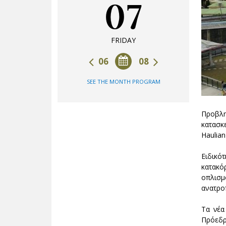
07
FRIDAY
06
08
SEE THE MONTH PROGRAM
Προβλη
κατασκ
Haulian
Ειδικό
κατακό
οπλισμ
ανατρο
Τα νέα
Πρόεδρ