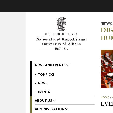
Skip to main navigation
Skip to main content
Skip to page footer
NETWOR
DI
HU
NEWS AND EVENTS
TOP PICKS
NEWS
EVENTS
HOME
»
ABOUT US
EVE
ADMINISTRATION