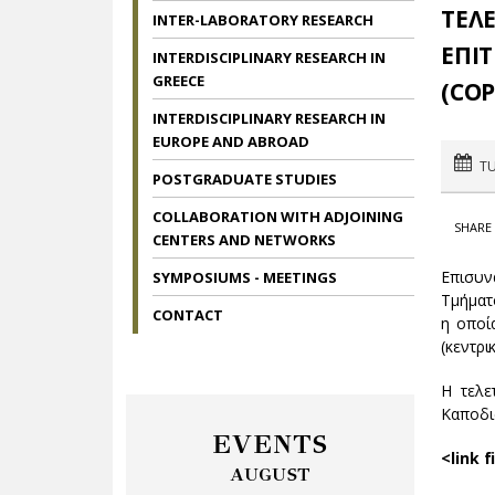
ΤΕΛΕ
INTER-LABORATORY RESEARCH
ΕΠΙ
INTERDISCIPLINARY RESEARCH IN
GREECE
(COP
INTERDISCIPLINARY RESEARCH IN
EUROPE AND ABROAD
TU
POSTGRADUATE STUDIES
COLLABORATION WITH ADJOINING
SHARE 
CENTERS AND NETWORKS
Επισυν
SYMPOSIUMS - MEETINGS
Τμήματ
CONTACT
η οποί
(κεντρι
H τελε
Καποδι
EVENTS
<link 
AUGUST