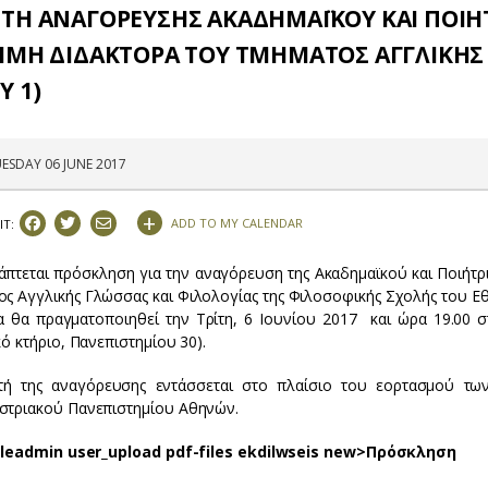
ΤΗ ΑΝΑΓΟΡΕΥΣΗΣ ΑΚΑΔΗΜΑΪΚΟΥ ΚΑΙ ΠΟΙΗΤΡ
ΤΙΜΗ ΔΙΔΑΚΤΟΡΑ ΤΟΥ ΤΜΗΜΑΤΟΣ ΑΓΓΛΙΚΗΣ 
Y 1)
ESDAY 06 JUNE 2017
+
ADD TO MY CALENDAR
IT:
άπτεται πρόσκληση για την αναγόρευση της Ακαδημαϊκού και Ποιήτρι
ος Αγγλικής Γλώσσας και Φιλολογίας της Φιλοσοφικής Σχολής του Ε
α θα πραγματοποιηθεί την Τρίτη, 6 Ιουνίου 2017 και ώρα 19.00
κό κτήριο, Πανεπιστημίου 30).
τή της αναγόρευσης εντάσσεται στο πλαίσιο του εορτασμού τ
στριακού Πανεπιστημίου Αθηνών.
fileadmin user_upload pdf-files ekdilwseis new>Πρόσκληση